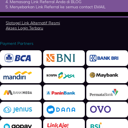
Memasang Link Referral Anda di BLOG
Menyebarkan Link Referral ke semua contact EMAIL
Slotogel Link Alternatif Resmi
Akses Login Terbaru
Payment Partners