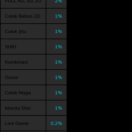
FULL 4D, 3D, 2D
2%
DEPOSIT
Colok Bebas 2D
1%
HISTORY
Colok Jitu
1%
REFERRAL
SHIO
1%
PROMOSI
HUBUNGI
Kombinasi
1%
KAMI
Dasar
1%
DOWNLOAD
Lupa
DAFTAR
Password?
Colok Naga
1%
Butuh
LIVE
Bantuan?
CHAT
ASUK
Macau Shio
1%
2021 ©
SLOTOGEL
All right
reserved
Live Game
0.2%