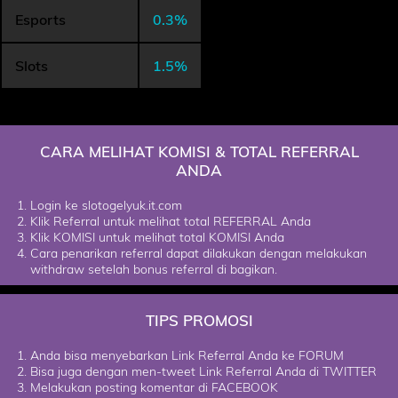
Esports
0.3%
Slots
1.5%
Khusus
Jowo Pools
referral hanya untuk pasaran
4D, 3D,
dan
2D
senilai
2%
CARA MELIHAT KOMISI & TOTAL REFERRAL
ANDA
Login ke slotogelyuk.it.com
Klik Referral untuk melihat total REFERRAL Anda
Klik KOMISI untuk melihat total KOMISI Anda
Cara penarikan referral dapat dilakukan dengan melakukan
withdraw setelah bonus referral di bagikan.
TIPS PROMOSI
Anda bisa menyebarkan Link Referral Anda ke FORUM
Bisa juga dengan men-tweet Link Referral Anda di TWITTER
Melakukan posting komentar di FACEBOOK