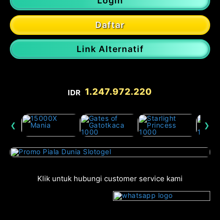
Login
Daftar
Link Alternatif
1.247.975.376
IDR
❮
❯
Klik untuk hubungi customer service kami