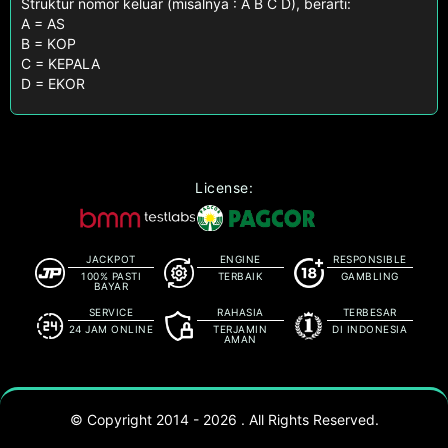
Struktur nomor keluar (misalnya : A B C D), berarti:
A = AS
B = KOP
C = KEPALA
D = EKOR
License:
JACKPOT
ENGINE
RESPONSIBLE
100% PASTI
TERBAIK
GAMBLING
BAYAR
SERVICE
RAHASIA
TERBESAR
24 JAM ONLINE
TERJAMIN
DI INDONESIA
AMAN
© Copyright 2014 - 2026
. All Rights Reserved.