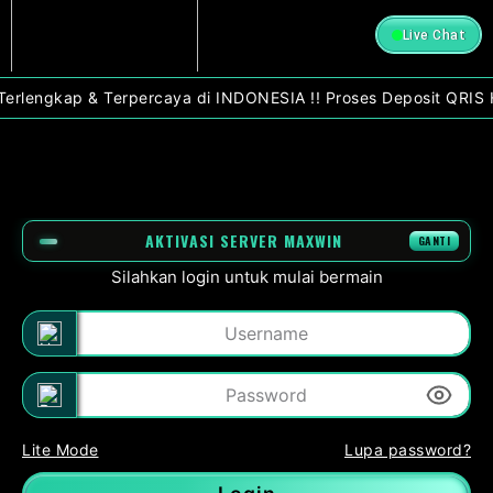
Live Chat
rlengkap & Terpercaya di INDONESIA !! Proses Deposit QRIS Han
AKTIVASI SERVER MAXWIN
GANTI
Silahkan login untuk mulai bermain
Lite Mode
Lupa password?